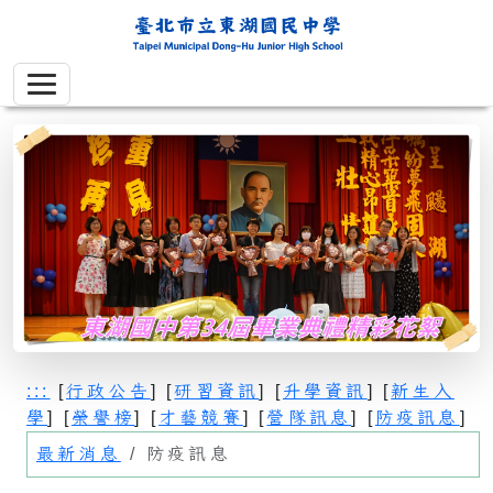
:::
[
行政公告
] [
研習資訊
] [
升學資訊
] [
新生入
學
] [
榮譽榜
] [
才藝競賽
] [
營隊訊息
] [
防疫訊息
]
最新消息
防疫訊息