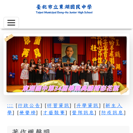
:::
[
行政公告
] [
研習資訊
] [
升學資訊
] [
新生入
學
] [
榮譽榜
] [
才藝競賽
] [
營隊訊息
] [
防疫訊息
]
著作權聲明