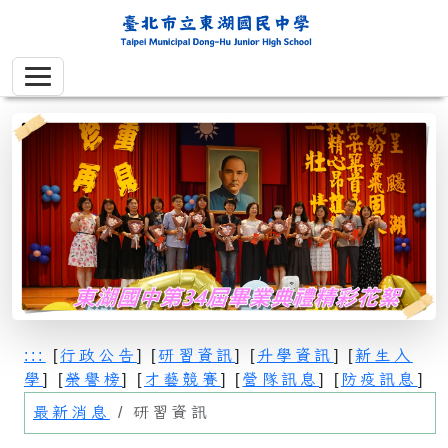
:::
[
行政公告
] [
研習資訊
] [
升學資訊
] [
新生入
學
] [
榮譽榜
] [
才藝競賽
] [
營隊訊息
] [
防疫訊息
]
最新消息
研習資訊