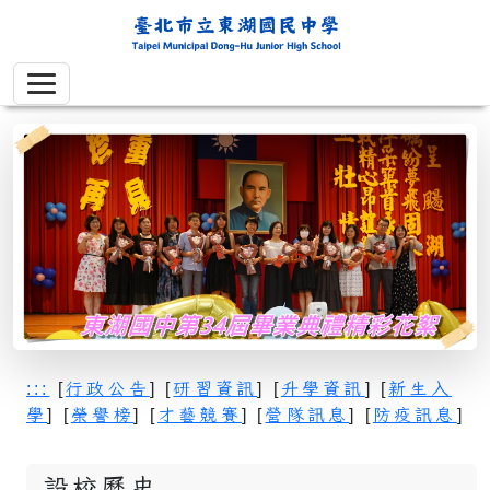
:::
[
行政公告
] [
研習資訊
] [
升學資訊
] [
新生入
學
] [
榮譽榜
] [
才藝競賽
] [
營隊訊息
] [
防疫訊息
]
設校歷史