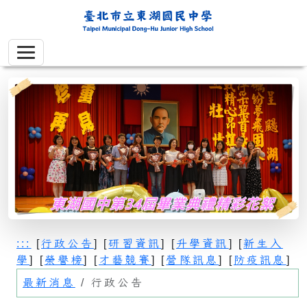
:::
[
行政公告
] [
研習資訊
] [
升學資訊
] [
新生入
學
] [
榮譽榜
] [
才藝競賽
] [
營隊訊息
] [
防疫訊息
]
最新消息
行政公告